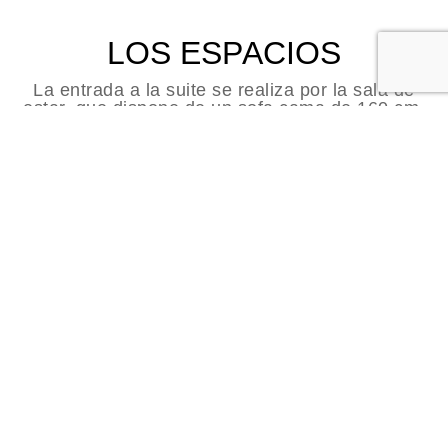
LOS ESPACIOS
La entrada a la suite se realiza por la sala de
estar, que dispone de un sofa cama de 160 cm.
La suite dispone de aire acondicionado, teléfono,
conexión wifi gratuita, sistema Smart TV, nevera
y caja fuerte.
RESERVAR
EL BAÑO