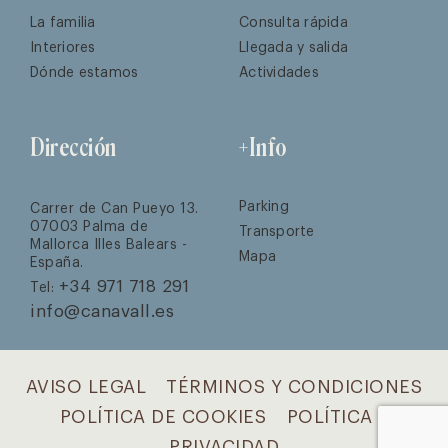
La familia
Consulta rápida
Interiores
Llegada y salida
Dónde estamos
Actividades
Dirección
+Info
Parking
Carrer de Can Pueyo 13.
07003 Palma de
Transporte
Mallorca Illes Balears -
Mapa
España.
+34 971 718 291
Tel:
info@canavall.es
AVISO LEGAL
TÉRMINOS Y CONDICIONES
POLÍTICA DE COOKIES
POLÍTICA DE
PRIVACIDAD